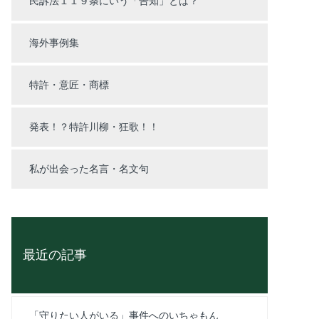
民訴法１１９条にいう「告知」とは？
海外事例集
特許・意匠・商標
発表！？特許川柳・狂歌！！
私が出会った名言・名文句
最近の記事
「守りたい人がいる」事件へのいちゃもん