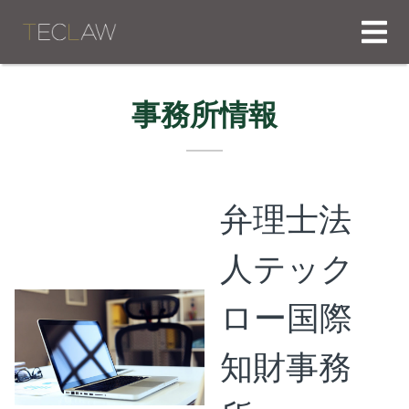
事務所情報
弁理士法
人テック
ロー国際
知財事務