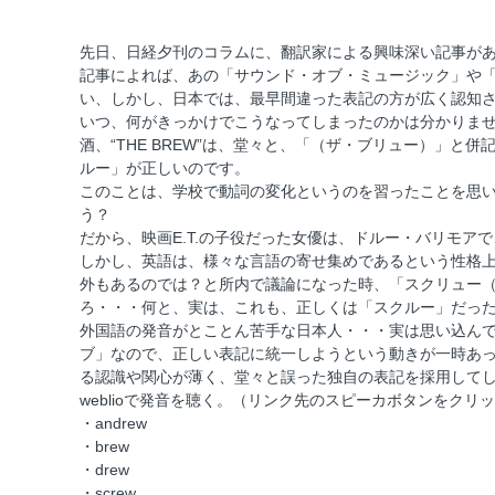
先日、日経夕刊のコラムに、翻訳家による興味深い記事があ
記事によれば、あの「サウンド・オブ・ミュージック」や「メリ
い、しかし、日本では、最早間違った表記の方が広く認知
いつ、何がきっかけでこうなってしまったのかは分かりません
酒、“THE BREW”は、堂々と、「（ザ・ブリュー）」
ルー」が正しいのです。
このことは、学校で動詞の変化というのを習ったことを思い出せ
う？
だから、映画E.T.の子役だった女優は、ドルー・バリモア
しかし、英語は、様々な言語の寄せ集めであるという性格
外もあるのでは？と所内で議論になった時、「スクリュー（s
ろ・・・何と、実は、これも、正しくは「スクルー」だっ
外国語の発音がとことん苦手な日本人・・・実は思い込ん
ブ」なので、正しい表記に統一しようという動きが一時あ
る認識や関心が薄く、堂々と誤った独自の表記を採用して
weblioで発音を聴く。（リンク先のスピーカボタンをクリ
・
andrew
・
brew
・
drew
・
screw