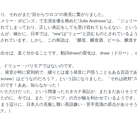
り、それがまた“目からウロコ”の発見に繋がりました。
ー・ポピンズ」で主演女優を務めた“Julie Andrews”は、「ジ
されてしまっており、正しい表記をしても受け容れてもらえない、とい
が、確かに、日本では、“rew”は“リュー”と読むものとされている
と併記されています。しかし、この単語は、「醸造、醸造酒、ビール、醸
ば、直ぐ分かることです。動詞drawの変化は、draw（ドロー）、dr
で、ドリュー・バリモアではないのです。
上、発音が時に変則的で、綴りとは違う発音に戸惑うこともある言語で
crew）はどうなのだろう？」という話になりました。「それは絶対“
たのです！ああ、知らなかった！
でいただけだった、という間違ったカタカナ表記が、まだまだありそう
ったのに、今では、また「グローブ」の方が幅を利かせているようです
しまう辺りに、日本人の克服し難い英語嫌い・苦手意識の原点がありそ
ック。）