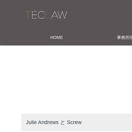
HOME
事務所
Julie Andrews と Screw